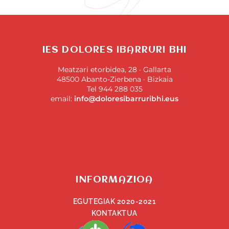
IES DOLORES IBARRURI BHI
Meatzari etorbidea, 28 · Gallarta
48500 Abanto-Zierbena · Bizkaia
Tel 944 288 035
email:
info@doloresibarruribhi.eus
INFORMAZIOA
EGUTEGIAK 2020-2021
KONTAKTUA