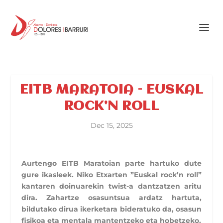
EITB MARATOIA – EUSKAL
ROCK’N ROLL
Dec 15, 2025
Aurtengo EITB Maratoian parte hartuko dute
gure ikasleek. Niko Etxarten ”Euskal rock’n roll”
kantaren doinuarekin twist-a dantzatzen aritu
dira. Zahartze osasuntsua ardatz hartuta,
bildutako dirua ikerketara bideratuko da, osasun
fisikoa eta mentala mantentzeko eta hobetzeko.