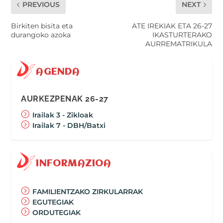
PREVIOUS
NEXT
Birkiten bisita eta
ATE IREKIAK ETA 26-27
durangoko azoka
IKASTURTERAKO
AURREMATRIKULA
AGENDA
AURKEZPENAK 26-27
Irailak 3 - Zikloak
Irailak 7 - DBH/Batxi
INFORMAZIOA
FAMILIENTZAKO ZIRKULARRAK
EGUTEGIAK
ORDUTEGIAK