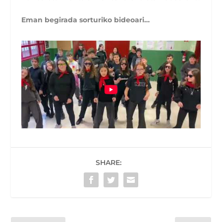
Eman begirada sorturiko bideoari…
SHARE: