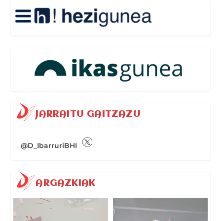
JARRAITU GAITZAZU
@D_IbarruriBHI
ARGAZKIAK