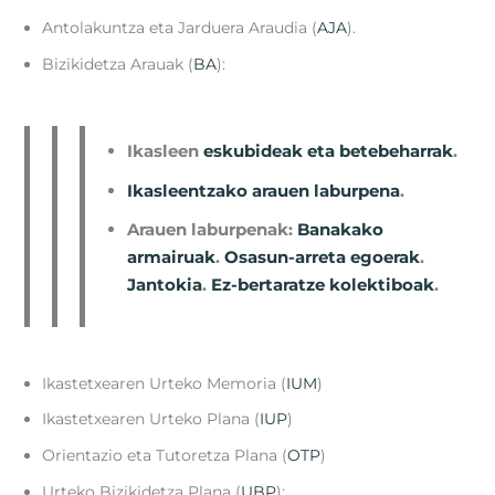
Antolakuntza eta Jarduera Araudia (
AJA
).
Bizikidetza Arauak (
BA
):
Ikasleen
eskubideak eta betebeharrak
.
Ikasleentzako arauen laburpena
.
Arauen laburpenak:
Banakako
armairuak
.
Osasun-arreta egoerak
.
Jantokia
.
Ez-bertaratze kolektiboak
.
Ikastetxearen Urteko Memoria (
IUM
)
Ikastetxearen Urteko Plana (
IUP
)
Orientazio eta Tutoretza Plana (
OTP
)
Urteko Bizikidetza Plana (
UBP
):