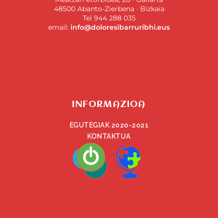
48500 Abanto-Zierbena · Bizkaia
Tel 944 288 035
email:
info@doloresibarruribhi.eus
INFORMAZIOA
EGUTEGIAK 2020-2021
KONTAKTUA