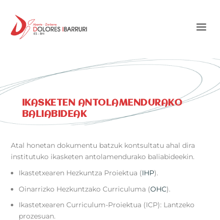
IKASKETEN ANTOLAMENDURAKO
BALIABIDEAK
Atal honetan dokumentu batzuk kontsultatu ahal dira
institutuko ikasketen antolamendurako baliabideekin.
Ikastetxearen Hezkuntza Proiektua (
IHP
).
Oinarrizko Hezkuntzako Curriculuma (
OHC
).
Ikastetxearen Curriculum-Proiektua (ICP): Lantzeko
prozesuan.