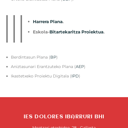
Harrera Plana
.
Eskola-
Bitartekaritza Proiektua
.
Berdintasun Plana (
BP
)
Aniztasunari Erantzuteko Plana (
AEP
)
Ikastetxeko Proiektu Digitala (
IPD
)
IES DOLORES IBARRURI BHI
Meatzari etorbidea, 28 · Gallarta