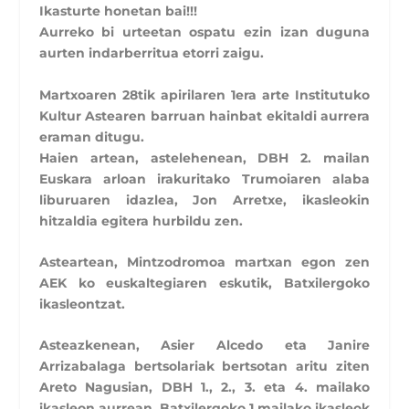
Ikasturte honetan bai!!!
Aurreko bi urteetan ospatu ezin izan duguna
aurten indarberritua etorri zaigu.
Martxoaren 28tik apirilaren 1era arte Institutuko
Kultur Astearen barruan hainbat ekitaldi aurrera
eraman ditugu.
Haien artean, astelehenean, DBH 2. mailan
Euskara arloan irakuritako Trumoiaren alaba
liburuaren idazlea, Jon Arretxe, ikasleokin
hitzaldia egitera hurbildu zen.
Asteartean, Mintzodromoa martxan egon zen
AEK ko euskaltegiaren eskutik, Batxilergoko
ikasleontzat.
Asteazkenean, Asier Alcedo eta Janire
Arrizabalaga bertsolariak bertsotan aritu ziten
Areto Nagusian, DBH 1., 2., 3. eta 4. mailako
ikasleon aurrean. Batxilergoko 1.mailako ikasleok