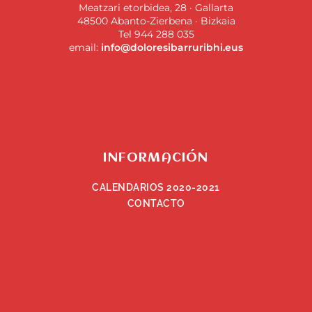
Meatzari etorbidea, 28 · Gallarta
48500 Abanto-Zierbena · Bizkaia
Tel 944 288 035
email:
info@doloresibarruribhi.eus
INFORMACIÓN
CALENDARIOS 2020-2021
CONTACTO