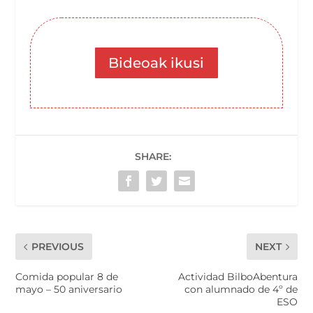
Bideoak ikusi
SHARE:
PREVIOUS
NEXT
Comida popular 8 de
Actividad BilboAbentura
mayo – 50 aniversario
con alumnado de 4º de
ESO