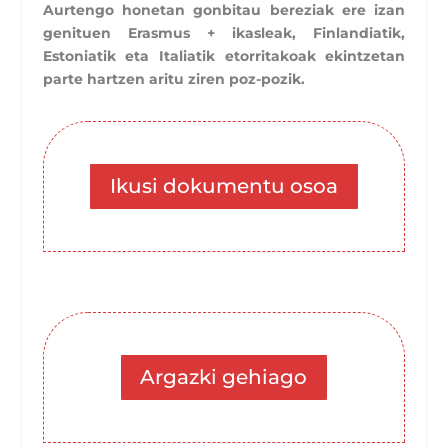
Aurtengo honetan gonbitau bereziak ere izan
genituen Erasmus + ikasleak, Finlandiatik,
Estoniatik eta Italiatik etorritakoak ekintzetan
parte hartzen aritu ziren poz-pozik.
Ikusi dokumentu osoa
Argazki gehiago