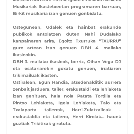
Musikariak Ikastetxeetan programaren barruan,
Birkit musikaria izan genuen gonbidatu.
Ostegunean, Udalek eta hainbat erakunde
publikok antolatzen duten Nahi Dudalako
kanpainaren arira, Egoitz Txurruka “TXURRU”
gure artean izan genuen DBH 4. mailako
ikasleokin.
DBH 3. mailako ikasleok, berriz, Oihan Vega DJ
eta esatariarekin goxatu genuen, irratiaren
trikimailuak ikasten.
Ostiralean, Egun Handia, atsedenalditik aurrera
zenbait jarduera, tailer, erakustaldi eta lehiaketa
izan genituen, hala nola Patata Tortilla eta
Pintxo Lehiaketa, Igela Lehiaketa, Talo eta
Txalaparta tailerrak, Harri-Zulatzaileak –
erakustaldia eta tailerra, Herri Kirolak… hauek
guztiak Trikitixak girotuta.