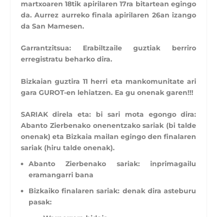
martxoaren 18tik apirilaren 17ra bitartean egingo
da. Aurrez aurreko finala apirilaren 26an izango
da San Mamesen.
Garrantzitsua: Erabiltzaile guztiak berriro
erregistratu beharko dira.
Bizkaian guztira 11 herri eta mankomunitate ari
gara GUROT-en lehiatzen. Ea gu onenak garen!!!
SARIAK direla eta: bi sari mota egongo dira:
Abanto Zierbenako onenentzako sariak (bi talde
onenak) eta Bizkaia mailan egingo den finalaren
sariak (hiru talde onenak).
Abanto Zierbenako sariak: inprimagailu
eramangarri bana
Bizkaiko finalaren sariak: denak dira asteburu
pasak: