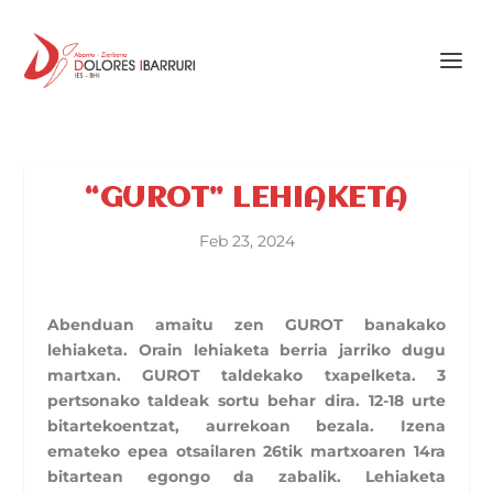
“GUROT” LEHIAKETA
Feb 23, 2024
Abenduan amaitu zen GUROT banakako
lehiaketa. Orain lehiaketa berria jarriko dugu
martxan. GUROT taldekako txapelketa. 3
pertsonako taldeak sortu behar dira. 12-18 urte
bitartekoentzat, aurrekoan bezala. Izena
emateko epea otsailaren 26tik martxoaren 14ra
bitartean egongo da zabalik. Lehiaketa