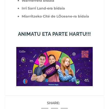
Warnerrera bidaia
Irri Sarri Land-era bidaia
Miarritzeko Cité de LÓceane-ra bidaia
ANIMATU ETA PARTE HARTU!!!
SHARE: