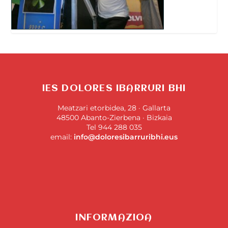
IES DOLORES IBARRURI BHI
Meatzari etorbidea, 28 · Gallarta
48500 Abanto-Zierbena · Bizkaia
Tel 944 288 035
email:
info@doloresibarruribhi.eus
INFORMAZIOA