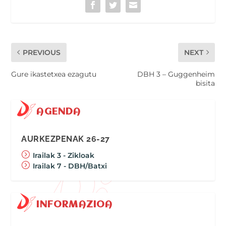
PREVIOUS
NEXT
Gure ikastetxea ezagutu
DBH 3 – Guggenheim
bisita
AGENDA
AURKEZPENAK 26-27
Irailak 3 - Zikloak
Irailak 7 - DBH/Batxi
INFORMAZIOA