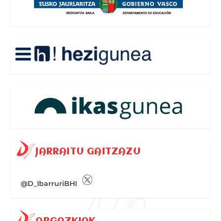
JARRAITU GAITZAZU
@D_IbarruriBHI